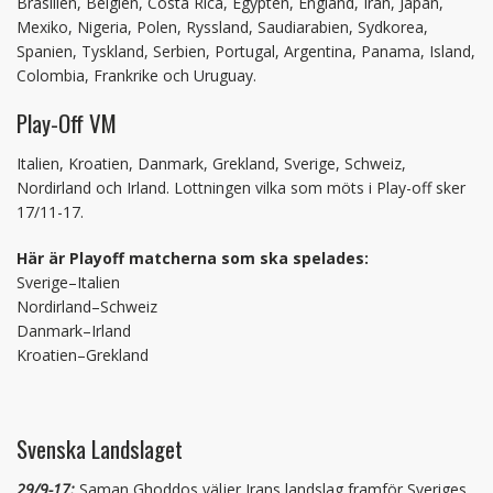
Brasilien, Belgien, Costa Rica, Egypten, England, Iran, Japan,
Mexiko, Nigeria, Polen, Ryssland, Saudiarabien, Sydkorea,
Spanien, Tyskland, Serbien, Portugal, Argentina, Panama, Island,
Colombia, Frankrike och Uruguay.
Play-Off VM
Italien, Kroatien, Danmark, Grekland, Sverige, Schweiz,
Nordirland och Irland. Lottningen vilka som möts i Play-off sker
17/11-17.
Här är Playoff matcherna som ska spelades:
Sverige–Italien
Nordirland–Schweiz
Danmark–Irland
Kroatien–Grekland
Svenska Landslaget
29/9-17:
Saman Ghoddos väljer Irans landslag framför Sveriges