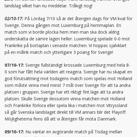
landslag vilket han nu meddelar. Tråkigt nog!
02/10-17:
På Lördag 7/10 så är det återigen dags för VM kval för
Sverige. Denna gången mot Luxemburg på hemmaplan. En
match som vi borde plocka hem men man ska dock aldrig
underskatta de sämre lagen heller. Luxemburg spelade 0-0 mot
Frankrike på bortaplan i senaste matchen. Vi hoppas självklart
på en målrik match och ytterligare 3 poäng för Sverige!
07/10-17:
Sverige fullständigt krossade Luxemburg med hela 8-
0 som har fått hela världen att reagera. Sverige har nu skapat en
god förutsättning mot tisdagens match som spelas mot Holland
som måste vinna med minst 7 mål över Sverige för att ta andra
platsen i gruppen. Sverige har ett riktigt fint läge att ta andra
platsen. Skulle Sverige dessutom vinna matchen mot Holland
och Frankrike förlora eller spela lika i matchen mot Vitryssland
så går Svenska landslaget direkt till VM annars blir det Playoff.
Möjligheterna finns då att vi återigen får möta Danmark.
09/10-17:
Nu väntar en avgörande match på Tisdag mellan