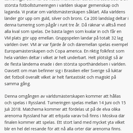
största fotbollsturneringen i världen skapar gemenskap och
laganda. Vi pratar om världsmästerskapen såklart. Alla världens
länder gör upp om guld, silver och brons. Ca 200 landslag deltar i
denna turnering som pågår i runt tre år. Då räknar vi alltså med
alla kval som spelas. De bästa lagen som kvalar in och får en
VM plats gör upp emellan. Gruppspelen landar på totalt 32 lag
världen över. VM är var fjärde år och däremellan spelas exempel
Europamästerskapen och Copa america. En riktig folkfest som
hela världen deltar i vilket är helt underbart. Helt plötsligt så är
de flesta länderna enade i den största sporthändelsen i världen.
Oavsett om man befinner sig i Brasilien eller Sverige så luktar
det fotboll överallt vilket är helt fantastiskt och magiskt på
samma gång.
Denna omgången av världsmästerskapen kommer att hållas
och spelas i Ryssland. Turneringen spelas mellan 14 Juni och 15
Juli 2018. Matcherna kommer att fördelas ut på de elva olika
arenorna Ryssland har att erbjuda varav två finns i Moskva där
finalen kommer att spelas. Ett stort land med mycket yta vilket
blir en hel del resande för att nå alla orter där arenorna finns.