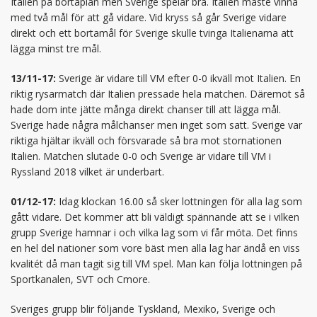
Italien på bortaplan men Sverige spelar bra. Italien måste vinna
med två mål för att gå vidare. Vid kryss så går Sverige vidare
direkt och ett bortamål för Sverige skulle tvinga Italienarna att
lägga minst tre mål.
13/11-17:
Sverige är vidare till VM efter 0-0 ikväll mot Italien. En
riktig rysarmatch där Italien pressade hela matchen. Däremot så
hade dom inte jätte många direkt chanser till att lägga mål.
Sverige hade några målchanser men inget som satt. Sverige var
riktiga hjältar ikväll och försvarade så bra mot stornationen
Italien. Matchen slutade 0-0 och Sverige är vidare till VM i
Ryssland 2018 vilket är underbart.
01/12-17:
Idag klockan 16.00 så sker lottningen för alla lag som
gått vidare. Det kommer att bli väldigt spännande att se i vilken
grupp Sverige hamnar i och vilka lag som vi får möta. Det finns
en hel del nationer som vore bäst men alla lag har ändå en viss
kvalitét då man tagit sig till VM spel. Man kan följa lottningen på
Sportkanalen, SVT och Cmore.
Sveriges grupp blir följande Tyskland, Mexiko, Sverige och