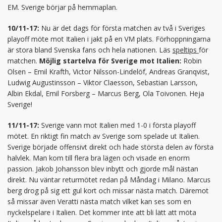
EM. Sverige börjar på hemmaplan.
10/11-17:
Nu är det dags för första matchen av två i Sveriges
playoff möte mot Italien i jakt på en VM plats. Förhoppningarna
är stora bland Svenska fans och hela nationen. Läs
speltips
för
matchen.
Möjlig startelva för Sverige mot Italien:
Robin
Olsen – Emil Krafth, Victor Nilsson-Lindelöf, Andreas Granqvist,
Ludwig Augustinsson – Viktor Claesson, Sebastian Larsson,
Albin Ekdal, Emil Forsberg – Marcus Berg, Ola Toivonen. Heja
Sverige!
11/11-17:
Sverige vann mot Italien med 1-0 i första playoff
mötet. En riktigt fin match av Sverige som spelade ut Italien.
Sverige började offensivt direkt och hade största delen av första
halvlek. Man kom till flera bra lägen och visade en enorm
passion. Jakob Johansson blev inbytt och gjorde mål nästan
direkt. Nu väntar returmötet redan på Måndag i Milano. Marcus
berg drog på sig ett gul kort och missar nästa match. Däremot
så missar även Veratti nästa match vilket kan ses som en
nyckelspelare i Italien. Det kommer inte att bli lätt att möta