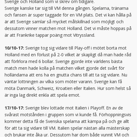
Sverige och Holland som vi skrev om tidigare.
Sverige kanske tar sig till VM denna gången. Spelarna, tränarna
och fansen är super taggade för en VM plats. Det vi kan hålla på
är att Sverige samlar så mycket målskillnad som möjligt och
dessutom vinner matchen mot Holland. Det vi måste hoppas på
är att Frankrike tappar poäng mot Vitryssland.
10/10-17:
Sverige tog sig vidare till Play-off i mötet borta mot
Holland med en förlust på 2-0 vilket är skapligt då man hade råd
att förlrlora med 6 bollar. Sverige gjorde inte världens bästa
match men hade kolla på matchen vilket gjorde det svårt för
holländarna att ens ha en gnutta chans till att ta sig vidare. Nu
väntar lottningen av vilka som möter varann. Sverige kan få
möta Danmark, Schweiz, Kroatien eller Italien. Hur som helst så
är inga lag direkt enkla att spela emot.
17/10-17:
Sverige blev lottade mot Italien i Playoff. En av de
svårast motstånden i gruppen som vi kunde få. Förhoppningsvis
kommer detta få de Svenska spelarna att kämpa på och ge allt
för att ta sig vidare till VM. Italien spelar nästan alla mästerskap
och brukar inte åka ur. Dessutom har dom både vunnit VM och