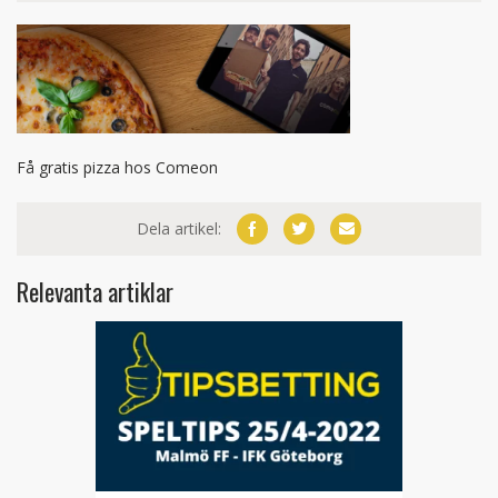
Få gratis pizza hos Comeon
Dela artikel:
Relevanta artiklar