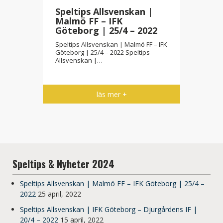
Speltips Allsvenskan |
Malmö FF – IFK
Göteborg | 25/4 – 2022
Speltips Allsvenskan | Malmö FF – IFK
Göteborg | 25/4 – 2022 Speltips
Allsvenskan |…
läs mer +
Speltips & Nyheter 2024
Speltips Allsvenskan | Malmö FF – IFK Göteborg | 25/4 –
2022
25 april, 2022
Speltips Allsvenskan | IFK Göteborg – Djurgårdens IF |
20/4 – 2022
15 april, 2022