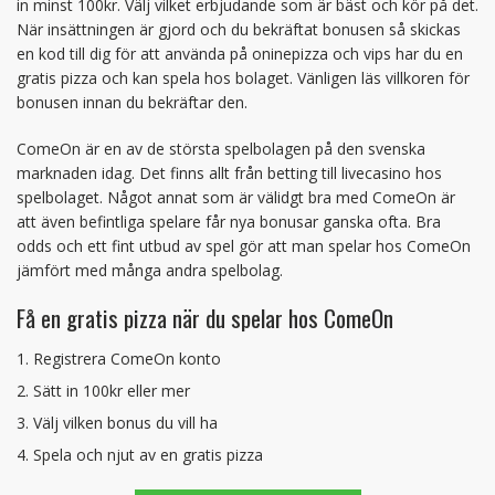
in minst 100kr. Välj vilket erbjudande som är bäst och kör på det.
När insättningen är gjord och du bekräftat bonusen så skickas
en kod till dig för att använda på oninepizza och vips har du en
gratis pizza och kan spela hos bolaget. Vänligen läs villkoren för
bonusen innan du bekräftar den.
ComeOn är en av de största spelbolagen på den svenska
marknaden idag. Det finns allt från betting till livecasino hos
spelbolaget. Något annat som är välidgt bra med ComeOn är
att även befintliga spelare får nya bonusar ganska ofta. Bra
odds och ett fint utbud av spel gör att man spelar hos ComeOn
jämfört med många andra spelbolag.
Få en gratis pizza när du spelar hos ComeOn
Registrera ComeOn konto
Sätt in 100kr eller mer
Välj vilken bonus du vill ha
Spela och njut av en gratis pizza