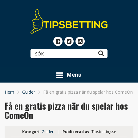
Menu
Hem
Guider
Få en gratis pizza när du spelar hos ComeOn
Få en gratis pizza när du spelar hos
ComeOn
Kategori:
Guider
|
Publicerad av:
Tipsbetting.se