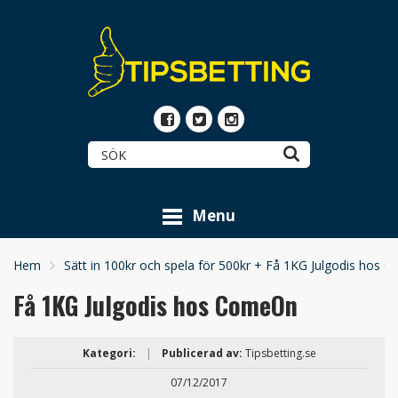
Menu
Hem
Sätt in 100kr och spela för 500kr + Få 1KG Julgodis hos
Få 1KG Julgodis hos ComeOn
Kategori:
|
Publicerad av:
Tipsbetting.se
07/12/2017