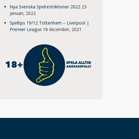
Nya Svenska Spelrestriktioner 2022
23
januari, 2022
Speltips 19/12 Tottenham – Liverpool |
Premier League
18 december, 2021