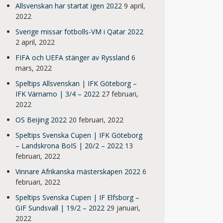
Allsvenskan har startat igen 2022
9 april,
2022
Sverige missar fotbolls-VM i Qatar 2022
2 april, 2022
FIFA och UEFA stänger av Ryssland
6
mars, 2022
Speltips Allsvenskan | IFK Göteborg –
IFK Värnamo | 3/4 – 2022
27 februari,
2022
OS Beijing 2022
20 februari, 2022
Speltips Svenska Cupen | IFK Göteborg
– Landskrona BoIS | 20/2 – 2022
13
februari, 2022
Vinnare Afrikanska mästerskapen 2022
6
februari, 2022
Speltips Svenska Cupen | IF Elfsborg –
GIF Sundsvall | 19/2 – 2022
29 januari,
2022