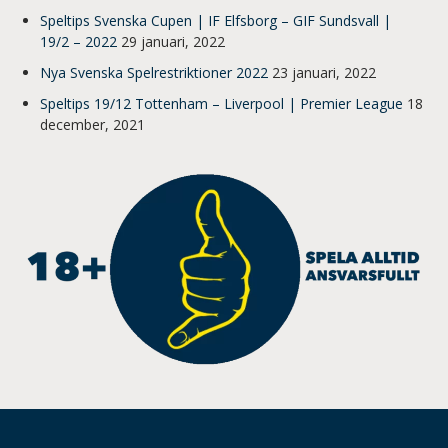
Speltips Svenska Cupen | IF Elfsborg – GIF Sundsvall |
19/2 – 2022
29 januari, 2022
Nya Svenska Spelrestriktioner 2022
23 januari, 2022
Speltips 19/12 Tottenham – Liverpool | Premier League
18
december, 2021