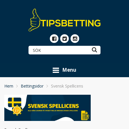
Menu
Hem
Bettingsidor
Svensk Spellicens