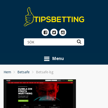
Menu
Hem
Betsafe
Betsafe-bg