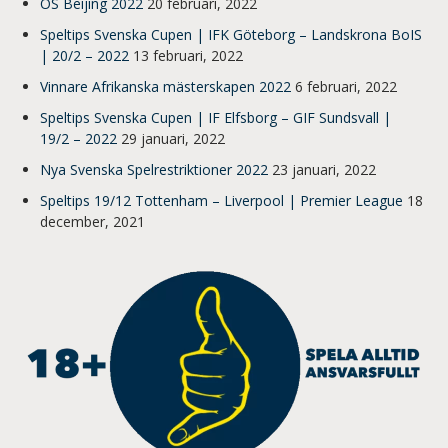
OS Beijing 2022
20 februari, 2022
Speltips Svenska Cupen | IFK Göteborg – Landskrona BoIS
| 20/2 – 2022
13 februari, 2022
Vinnare Afrikanska mästerskapen 2022
6 februari, 2022
Speltips Svenska Cupen | IF Elfsborg – GIF Sundsvall |
19/2 – 2022
29 januari, 2022
Nya Svenska Spelrestriktioner 2022
23 januari, 2022
Speltips 19/12 Tottenham – Liverpool | Premier League
18
december, 2021