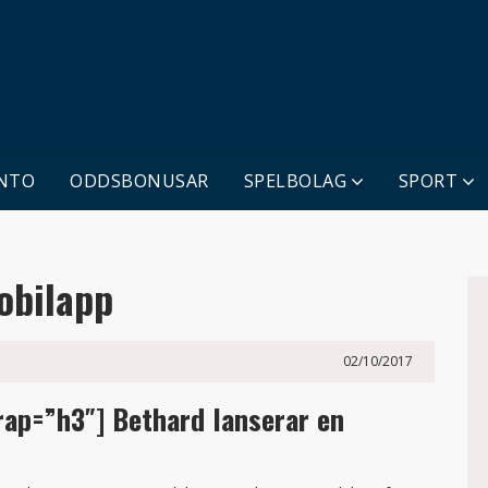
NTO
ODDSBONUSAR
SPELBOLAG
SPORT
obilapp
02/10/2017
rap=”h3″] Bethard lanserar en