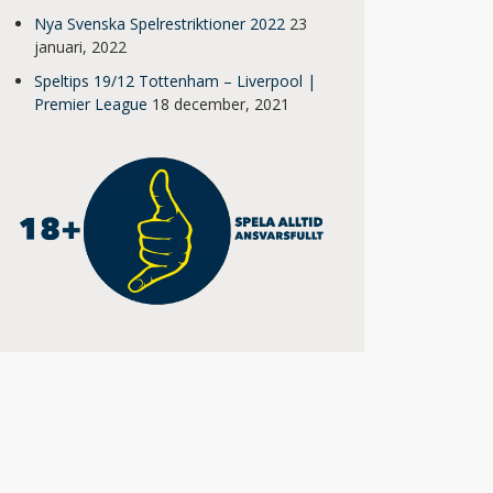
Nya Svenska Spelrestriktioner 2022
23
januari, 2022
Speltips 19/12 Tottenham – Liverpool |
Premier League
18 december, 2021
Nyhet hos William Hill:
Betbuilder. Skapa ditt