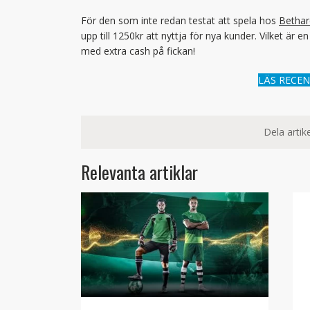
För den som inte redan testat att spela hos
Bethar
upp till 1250kr att nyttja för nya kunder. Vilket är 
med extra cash på fickan!
LÄS RECE
Dela artike
Relevanta artiklar