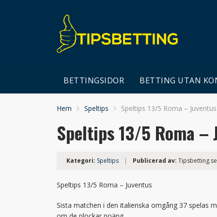
BETTINGSIDOR
BETTING UTAN KO
Hem
Speltips
Speltips 13/5 Roma – Juventus
Speltips 13/5 Roma – 
Kategori:
Speltips
|
Publicerad av:
Tipsbetting.se
Speltips 13/5 Roma – Juventus
Sista matchen i den italienska omgång 37 spelas m
om de plockar poäng.