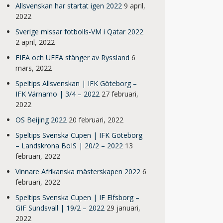
Allsvenskan har startat igen 2022
9 april,
2022
Sverige missar fotbolls-VM i Qatar 2022
2 april, 2022
FIFA och UEFA stänger av Ryssland
6
mars, 2022
Speltips Allsvenskan | IFK Göteborg –
IFK Värnamo | 3/4 – 2022
27 februari,
2022
OS Beijing 2022
20 februari, 2022
Speltips Svenska Cupen | IFK Göteborg
– Landskrona BoIS | 20/2 – 2022
13
februari, 2022
Vinnare Afrikanska mästerskapen 2022
6
februari, 2022
Speltips Svenska Cupen | IF Elfsborg –
GIF Sundsvall | 19/2 – 2022
29 januari,
2022