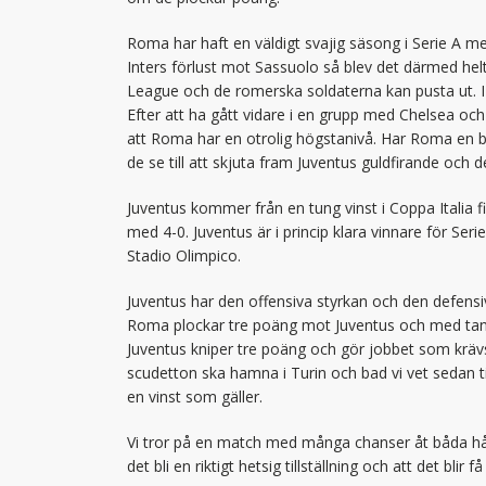
Roma har haft en väldigt svajig säsong i Serie A m
Inters förlust mot Sassuolo så blev det därmed hel
League och de romerska soldaterna kan pusta ut. 
Efter att ha gått vidare i en grupp med Chelsea och
att Roma har en otrolig högstanivå. Har Roma en 
de se till att skjuta fram Juventus guldfirande och 
Juventus kommer från en tung vinst i Coppa Italia
med 4-0. Juventus är i princip klara vinnare för Ser
Stadio Olimpico.
Juventus har den offensiva styrkan och den defensiv
Roma plockar tre poäng mot Juventus och med tanke 
Juventus kniper tre poäng och gör jobbet som kräv
scudetton ska hamna i Turin och bad vi vet sedan tidig
en vinst som gäller.
Vi tror på en match med många chanser åt båda hål
det bli en riktigt hetsig tillställning och att det bli