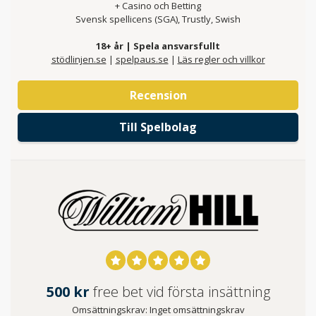
+ Casino och Betting
Svensk spellicens (SGA), Trustly, Swish
18+ år | Spela ansvarsfullt
stödlinjen.se
|
spelpaus.se
|
Läs regler och villkor
Recension
Till Spelbolag
500 kr
free bet vid första insättning
Omsättningskrav: Inget omsättningskrav