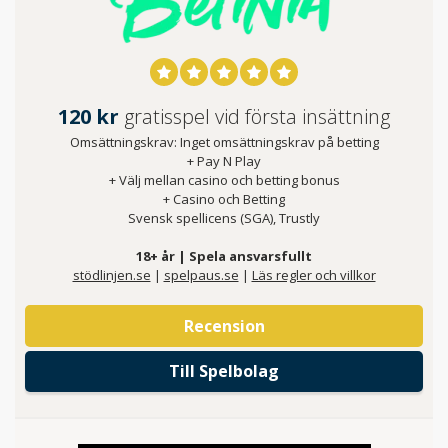
120 kr
gratisspel vid första insättning
Omsättningskrav: Inget omsättningskrav på betting
+ Pay N Play
+ Välj mellan casino och betting bonus
+ Casino och Betting
Svensk spellicens (SGA), Trustly
18+ år | Spela ansvarsfullt
stödlinjen.se
|
spelpaus.se
|
Läs regler och villkor
Recension
Till Spelbolag