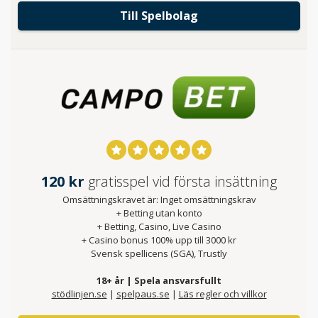
Till Spelbolag
120 kr
gratisspel vid första insättning
Omsättningskravet är: Inget omsättningskrav
+ Betting utan konto
+ Betting, Casino, Live Casino
+ Casino bonus 100% upp till 3000 kr
Svensk spellicens (SGA), Trustly
18+ år | Spela ansvarsfullt
stödlinjen.se
|
spelpaus.se
|
Läs regler och villkor