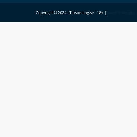
Copyright © 2024 - Tipsbetting.se - 18+ |
www.tipsbetting.