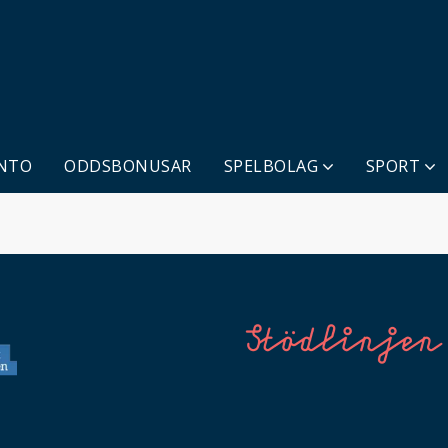
NTO
ODDSBONUSAR
SPELBOLAG
SPORT