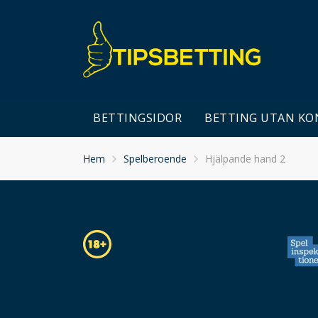
BETTINGSIDOR
BETTING UTAN KO
Hem
Spelberoende
Hjälpande hand 2