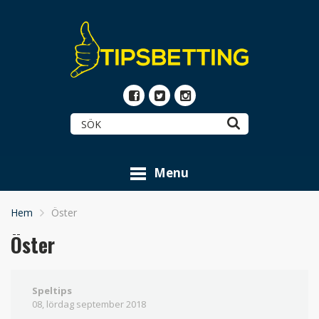
Menu
Hem
Öster
Öster
Speltips
08, lördag
september
2018