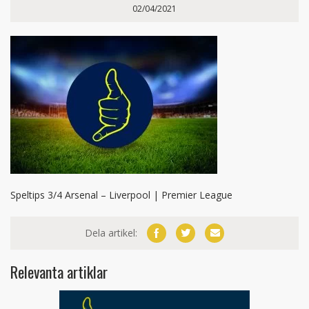
02/04/2021
Speltips 3/4 Arsenal – Liverpool | Premier League
Dela artikel:
Relevanta artiklar