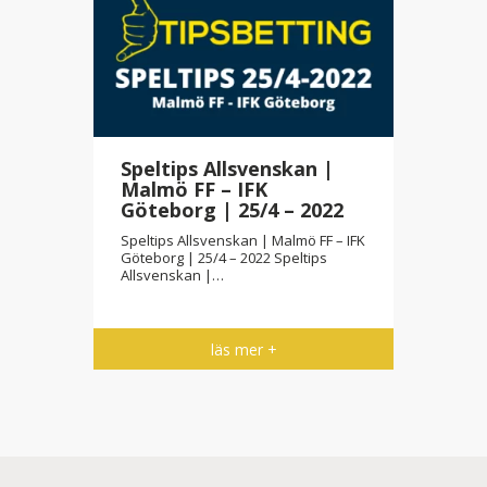
Speltips Allsvenskan |
Malmö FF – IFK
Göteborg | 25/4 – 2022
Speltips Allsvenskan | Malmö FF – IFK
Göteborg | 25/4 – 2022 Speltips
Allsvenskan |…
läs mer +