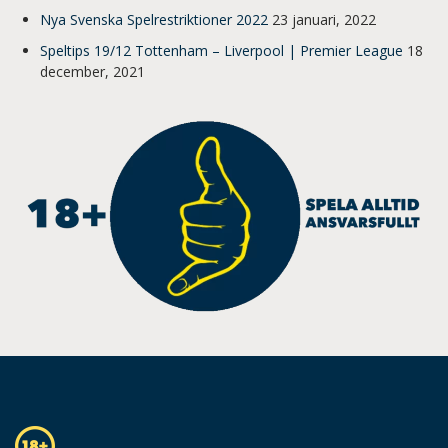
Nya Svenska Spelrestriktioner 2022
23 januari, 2022
Speltips 19/12 Tottenham – Liverpool | Premier League
18
december, 2021