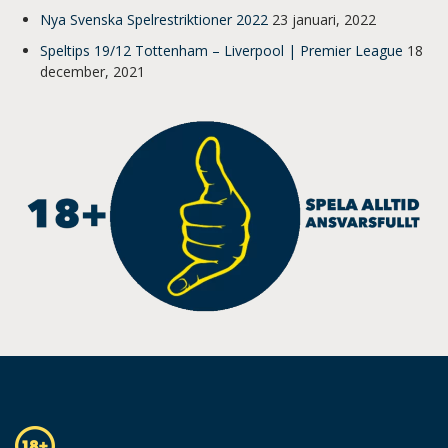
Nya Svenska Spelrestriktioner 2022
23 januari, 2022
Speltips 19/12 Tottenham – Liverpool | Premier League
18
december, 2021