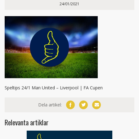
24/01/2021
Speltips 24/1 Man United – Liverpool | FA Cupen
Dela artikel:
Relevanta artiklar