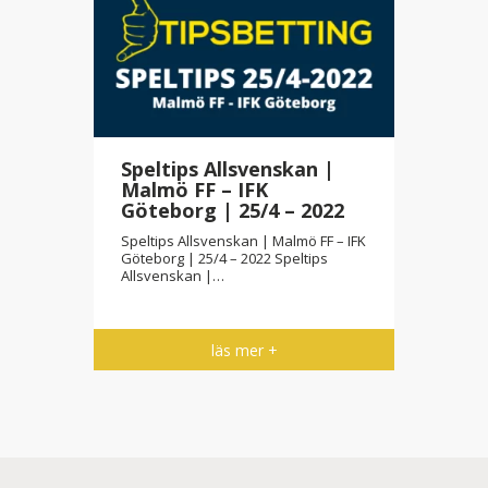
Speltips Allsvenskan |
Malmö FF – IFK
Göteborg | 25/4 – 2022
Speltips Allsvenskan | Malmö FF – IFK
Göteborg | 25/4 – 2022 Speltips
Allsvenskan |…
läs mer +