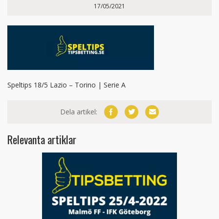
17/05/2021
Speltips 18/5 Lazio – Torino | Serie A
Dela artikel:
Relevanta artiklar