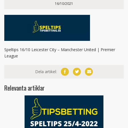
16/10/2021
Speltips 16/10 Leicester City – Manchester United | Premier
League
Dela artikel:
Relevanta artiklar