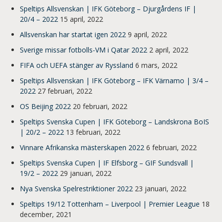
Speltips Allsvenskan | IFK Göteborg – Djurgårdens IF |
20/4 – 2022
15 april, 2022
Allsvenskan har startat igen 2022
9 april, 2022
Sverige missar fotbolls-VM i Qatar 2022
2 april, 2022
FIFA och UEFA stänger av Ryssland
6 mars, 2022
Speltips Allsvenskan | IFK Göteborg – IFK Värnamo | 3/4 –
2022
27 februari, 2022
OS Beijing 2022
20 februari, 2022
Speltips Svenska Cupen | IFK Göteborg – Landskrona BoIS
| 20/2 – 2022
13 februari, 2022
Vinnare Afrikanska mästerskapen 2022
6 februari, 2022
Speltips Svenska Cupen | IF Elfsborg – GIF Sundsvall |
19/2 – 2022
29 januari, 2022
Nya Svenska Spelrestriktioner 2022
23 januari, 2022
Speltips 19/12 Tottenham – Liverpool | Premier League
18
december, 2021