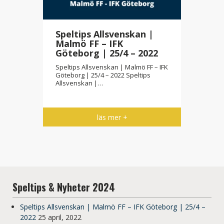
Speltips Allsvenskan |
Malmö FF – IFK
Göteborg | 25/4 – 2022
Speltips Allsvenskan | Malmö FF – IFK
Göteborg | 25/4 – 2022 Speltips
Allsvenskan |…
läs mer +
Speltips & Nyheter 2024
Speltips Allsvenskan | Malmö FF – IFK Göteborg | 25/4 –
2022
25 april, 2022