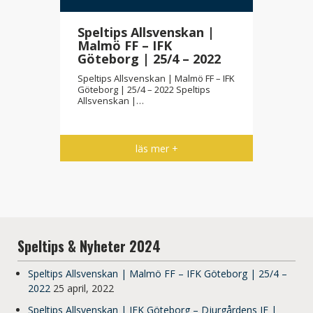
Speltips Allsvenskan |
Malmö FF – IFK
Göteborg | 25/4 – 2022
Speltips Allsvenskan | Malmö FF – IFK
Göteborg | 25/4 – 2022 Speltips
Allsvenskan |…
läs mer +
Speltips & Nyheter 2024
Speltips Allsvenskan | Malmö FF – IFK Göteborg | 25/4 –
2022
25 april, 2022
Speltips Allsvenskan | IFK Göteborg – Djurgårdens IF |