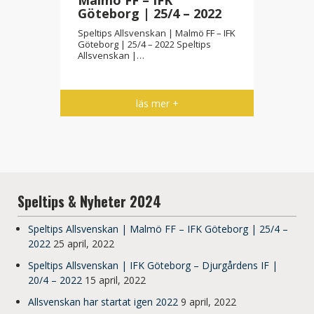
Malmö FF – IFK
Göteborg | 25/4 – 2022
Speltips Allsvenskan | Malmö FF – IFK
Göteborg | 25/4 – 2022 Speltips
Allsvenskan |…
läs mer +
Speltips & Nyheter 2024
Speltips Allsvenskan | Malmö FF – IFK Göteborg | 25/4 –
2022
25 april, 2022
Speltips Allsvenskan | IFK Göteborg – Djurgårdens IF |
20/4 – 2022
15 april, 2022
Allsvenskan har startat igen 2022
9 april, 2022