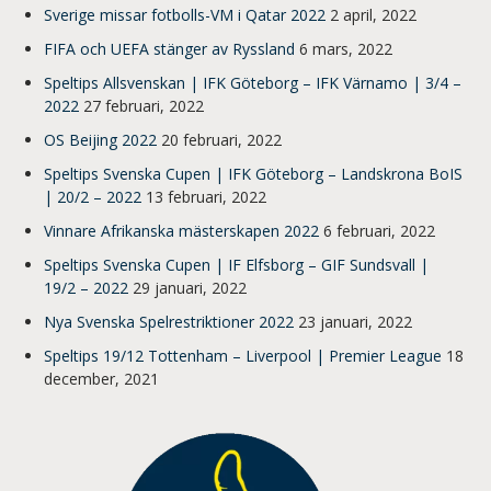
Sverige missar fotbolls-VM i Qatar 2022
2 april, 2022
FIFA och UEFA stänger av Ryssland
6 mars, 2022
Speltips Allsvenskan | IFK Göteborg – IFK Värnamo | 3/4 –
2022
27 februari, 2022
OS Beijing 2022
20 februari, 2022
Speltips Svenska Cupen | IFK Göteborg – Landskrona BoIS
| 20/2 – 2022
13 februari, 2022
Vinnare Afrikanska mästerskapen 2022
6 februari, 2022
Speltips Svenska Cupen | IF Elfsborg – GIF Sundsvall |
19/2 – 2022
29 januari, 2022
Nya Svenska Spelrestriktioner 2022
23 januari, 2022
Speltips 19/12 Tottenham – Liverpool | Premier League
18
december, 2021